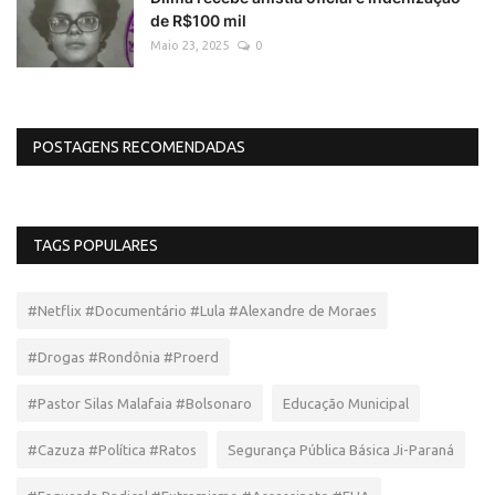
de R$100 mil
Maio 23, 2025
0
POSTAGENS RECOMENDADAS
TAGS POPULARES
#Netflix #Documentário #Lula #Alexandre de Moraes
#Drogas #Rondônia #Proerd
#Pastor Silas Malafaia #Bolsonaro
Educação Municipal
#Cazuza #Política #Ratos
Segurança Pública Básica Ji-Paraná