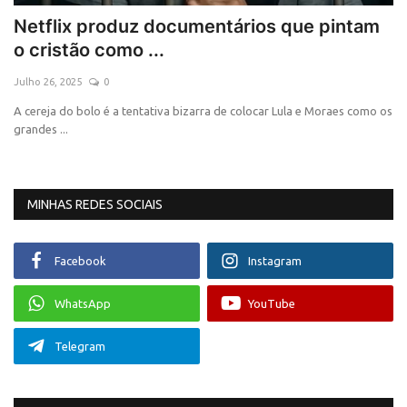
Netflix produz documentários que pintam
Saúde e Bem-estar
o cristão como ...
Julho 26, 2025
0
A cereja do bolo é a tentativa bizarra de colocar Lula e Moraes como os
grandes ...
MINHAS REDES SOCIAIS
Facebook
Instagram
WhatsApp
YouTube
Telegram