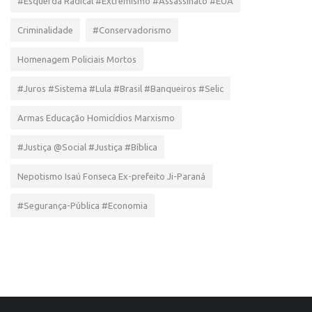
#Esquerda Radical #Extremismo #Assassinato #EUA
Criminalidade
#Conservadorismo
Homenagem Policiais Mortos
#Juros #Sistema #Lula #Brasil #Banqueiros #Selic
Armas Educação Homicídios Marxismo
#Justiça @Social #Justiça #Bíblica
Nepotismo Isaú Fonseca Ex-prefeito Ji-Paraná
#Segurança-Pública #Economia