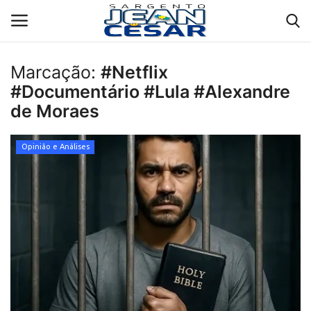
Marcação:
#Netflix
#Documentário #Lula #Alexandre
Contato
de Moraes
Biografia
Opinião e Análises
Propostas e Projetos
Galeria
Entrevistas
Depoimentos
Política