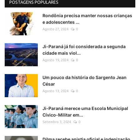
POSTAGENS POPULARES
Rondônia precisa manter nossas crianças
e adolescentes ...
Agosto 27, 2024
0
Ji-Paraná já foi considerada a segunda
cidade mais viol...
Agosto 19, 2024
0
Um pouco da história do Sargento Jean
César
Agosto 13, 2024
0
Ji-Paraná merece uma Escola Municipal
Cívico-Militar em...
Setembro 3, 2024
0
Dilma recebe anistia oficial e indenização