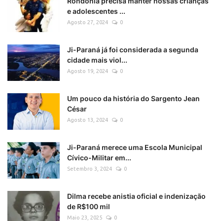
Rondônia precisa manter nossas crianças
e adolescentes ...
Agosto 27, 2024
0
Ji-Paraná já foi considerada a segunda
cidade mais viol...
Agosto 19, 2024
0
Um pouco da história do Sargento Jean
César
Agosto 13, 2024
0
Ji-Paraná merece uma Escola Municipal
Cívico-Militar em...
Setembro 3, 2024
0
Dilma recebe anistia oficial e indenização
de R$100 mil
Maio 23, 2025
0