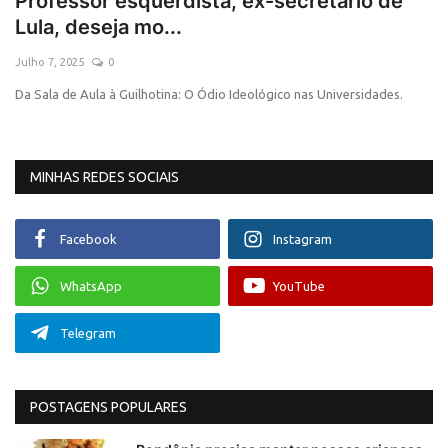
Professor esquerdista, ex-secretário de
Lula, deseja mo...
Saúde e Bem-estar
Julho 7, 2025
0
Da Sala de Aula à Guilhotina: O Ódio Ideológico nas Universidades.
MINHAS REDES SOCIAIS
Facebook
Instagram
WhatsApp
YouTube
Telegram
POSTAGENS POPULARES