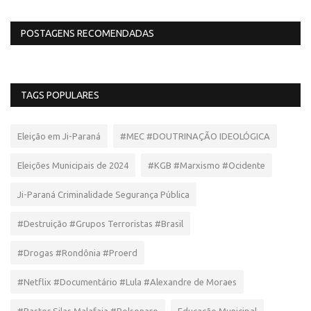
POSTAGENS RECOMENDADAS
TAGS POPULARES
Eleição em Ji-Paraná
#MEC #DOUTRINAÇÃO IDEOLÓGICA
Eleições Municipais de 2024
#KGB #Marxismo #Ocidente
Ji-Paraná Criminalidade Segurança Pública
#Destruição #Grupos Terroristas #Brasil
#Drogas #Rondônia #Proerd
#Netflix #Documentário #Lula #Alexandre de Moraes
#Pastor Silas Malafaia #Bolsonaro
Educação Municipal