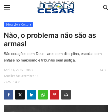
Educação e Cultura
Não, o problema não são as
Biografia
armas!
Contato
São corações sem Deus, lares sem disciplina, escolas com
Galeria
ênfase no marxismo e tribunais sem justiça.
Abril 14, 2025 - 20:00
0
Propostas e Projetos
Atualizada: Setembro 11,
2025 - 14:51
Entrevistas
Depoimentos
Política