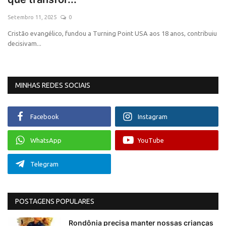
Setembro 11, 2025
0
Saúde e Bem-estar
Cristão evangélico, fundou a Turning Point USA aos 18 anos, contribuiu
decisivam...
MINHAS REDES SOCIAIS
Facebook
Instagram
WhatsApp
YouTube
Telegram
POSTAGENS POPULARES
Rondônia precisa manter nossas crianças