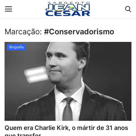
Marcação:
#Conservadorismo
Contato
Biografia
Biografia
Propostas e Projetos
Galeria
Entrevistas
Depoimentos
Quem era Charlie Kirk, o mártir de 31 anos
Política
que transfor...