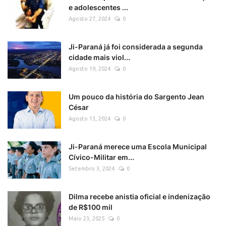
e adolescentes ...
Agosto 27, 2024
0
Ji-Paraná já foi considerada a segunda
cidade mais viol...
Agosto 19, 2024
0
Um pouco da história do Sargento Jean
César
Agosto 13, 2024
0
Ji-Paraná merece uma Escola Municipal
Cívico-Militar em...
Setembro 3, 2024
0
Dilma recebe anistia oficial e indenização
de R$100 mil
Maio 23, 2025
0